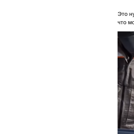
Это н
что м