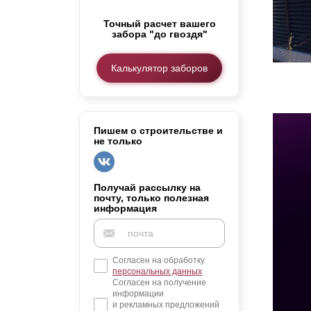
Заборы для дачи
Точный расчет вашего
Элитные заборы для коттеджей
забора "до гвоздя"
Заборы и ограждения для школ
Забор на участок 10 соток
Калькулятор заборов
Заборы и ограждения для дома
Пишем о строительстве и
не только
Получай рассылку на
почту, только полезная
информация
Согласен на обработку
персональных данных
Согласен на получение
информации
и рекламных предложений