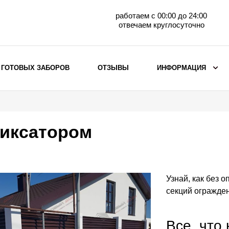
работаем с 00:00 до 24:00
отвечаем круглосуточно
 ГОТОВЫХ ЗАБОРОВ
ОТЗЫВЫ
ИНФОРМАЦИЯ
ВЫБОР ПО МАТЕРИАЛУ
Заборы с кирпичными столбами
иксатором
Заборы из евроштакетника
горизонтального
Металлические заборы для дачи
Забор жалюзи с кирпичными столбами
Узнай, как без 
Металлические заборы
секций огражден
Металлические ограждения
Все, что