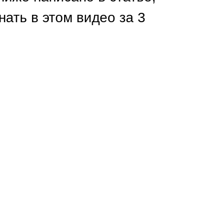
Каркасы ворот
нать в этом видео за 3
Калитки
Входные группы
ВСЕ ДЛЯ ЗАБОРА
Панели для забора