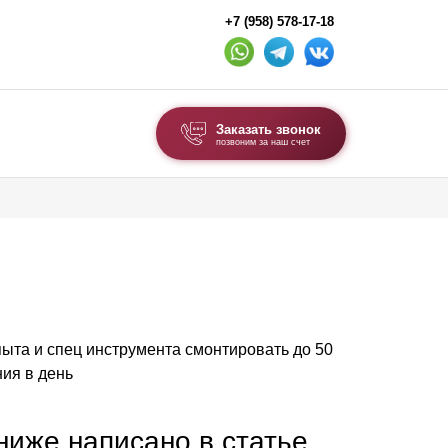
+7 (958) 578-17-18
Заказать звонок
позвоним за наш счет
ВЫБОР ПО ТИПУ
Модульные заборы и ограждения
Комбинированные заборы
Секционные заборы
опыта и спец инструмента смонтировать до 50
ВОРОТА И КАЛИТКИ
ия в день
Ворота откатные
Ворота распашные
 ниже написано в статье,
Ворота складные гармошка