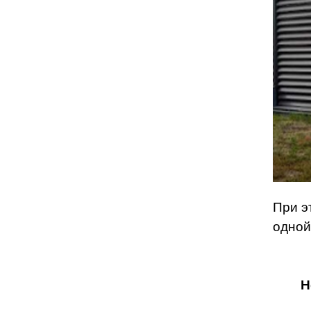
При э
одной
Н