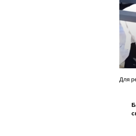
Для р
Б
с