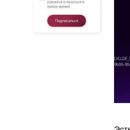
(сможете отказаться в
любое время)
Подписаться
Эст