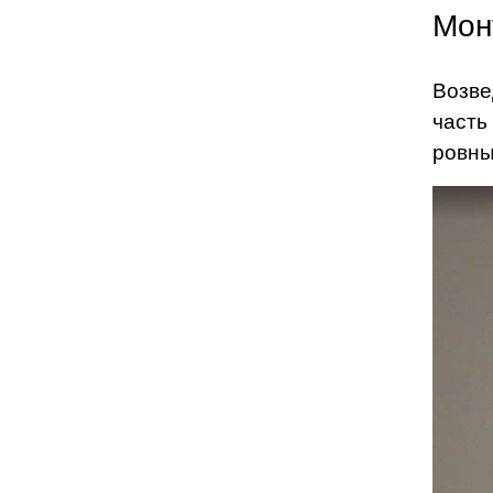
Мон
Возве
часть
ровны