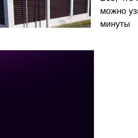
ВЫБОР ПО ХАРАКТЕРИСТИКАМ
можно уз
Горизонтальные заборы
минуты
Высокие заборы
Красивые, дизайнерские заборы
ВЫБОР ПО СПОСОБУ МОНТАЖА
Заборы под ключ
Готовые заборы
Комплекты заборов-лего "сделай сам"
Быстровозводимые заборы