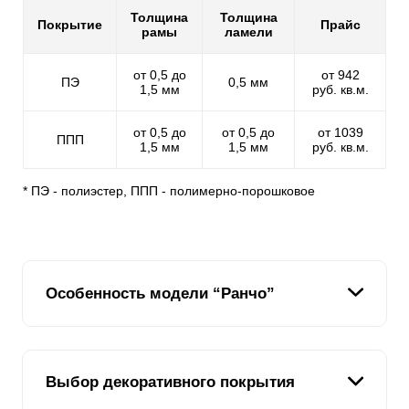
Толщина
Толщина
Покрытие
Прайс
рамы
ламели
от 0,5 до
от 942
ПЭ
0,5 мм
1,5 мм
руб. кв.м.
от 0,5 до
от 0,5 до
от 1039
ППП
1,5 мм
1,5 мм
руб. кв.м.
* ПЭ - полиэстер, ППП - полимерно-порошковое
Особенность модели “Ранчо”
Собирая забор этой модели вы почувствуете себя
Выбор декоративного покрытия
подростком, собирающим конструктор, легкость и