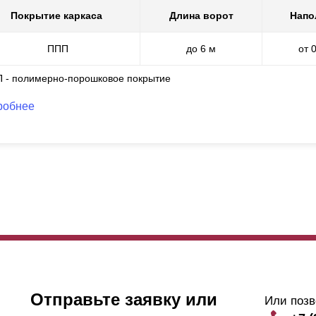
Покрытие каркаса
Длина ворот
Напо
ППП
до 6 м
от 
П - полимерно-порошковое покрытие
робнее
Отправьте заявку или
Или позв