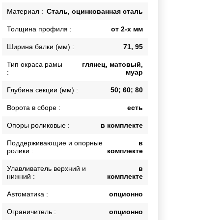
Каркасы ворот
Материал :
Сталь, оцинкованная сталь
Калитки
Толщина профиля :
от 2-х мм
Входные группы
Ширина балки (мм) :
71, 95
Тип окраса рамы
глянец, матовый,
ВСЕ ДЛЯ ЗАБОРА
:
муар
Панели для забора
Глубина секции (мм) :
50; 60; 80
Ворота в сборе :
есть
Опоры роликовые :
в комплекте
Поддерживающие и опорные
в
ролики :
комплекте
Улавливатель верхний и
в
нижний :
комплекте
Автоматика :
опционно
Ограничитель :
опционно