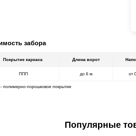
имость забора
Покрытие каркаса
Длина ворот
Напо
ППП
до 6 м
от 
 - полимерно-порошковое покрытие
Популярные то