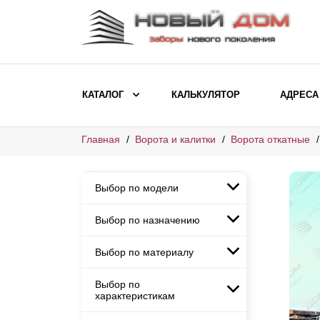
КАТАЛОГ
КАЛЬКУЛЯТОР
АДРЕСА
Главная
Ворота и калитки
Ворота откатные
ВЫБОР ПО МОДЕЛИ
Заборы Ранчо
Выбор по модели
Заборы Хай-тек
Заборы Классика
Выбор по назначению
Заборы Ранчо
Заборы Жалюзи
Заборы Хай-тек
Выбор по материалу
Заборы и ограждения для
Заборы Классика
детских садов
ВЫБОР ПО НАЗНАЧЕНИЮ
Заборы Жалюзи
Выбор по
Заборы с кирпичными столбами
Заборы для дачи
характеристикам
Заборы и ограждения для детских
Заборы из евроштакетника
Элитные заборы для коттеджей
садов