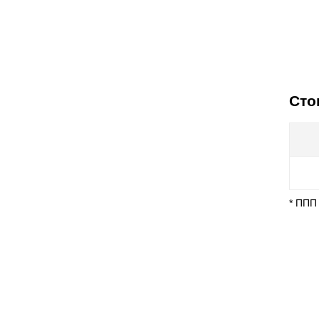
Сто
* ППП