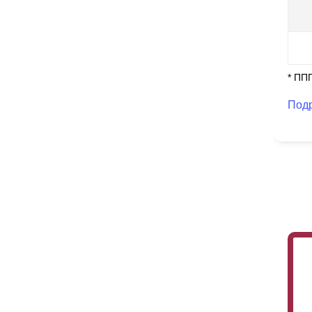
* ПП
Под