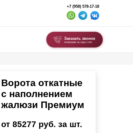
+7 (958) 578-17-18
Заказать звонок
позвоним за наш счет
ВЫБОР ПО ТИПУ
Модульные заборы и ограждения
Ворота откатные
Комбинированные заборы
Секционные заборы
с наполнением
жалюзи Премиум
ВОРОТА И КАЛИТКИ
Ворота откатные
от 85277 руб. за шт.
Ворота распашные
Ворота складные гармошка