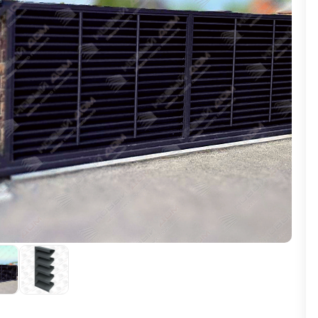
ВЫБОР ПО ХАРАКТЕРИСТИКАМ
Горизонтальные заборы
Высокие заборы
Красивые, дизайнерские заборы
ВЫБОР ПО СПОСОБУ МОНТАЖА
Заборы под ключ
Готовые заборы
Комплекты заборов-лего "сделай сам"
Быстровозводимые заборы