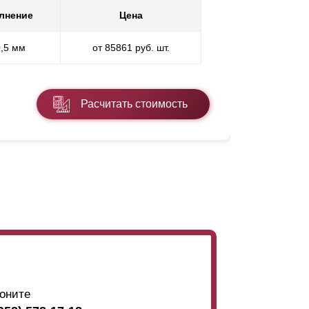
лнение
Цена
Покр
0,5 мм
от 85861 руб. шт.
* ППП - пол
Расчитать стоимость
Подробнее
оните