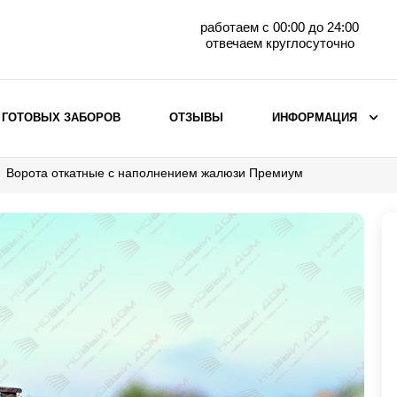
работаем с 00:00 до 24:00
отвечаем круглосуточно
 ГОТОВЫХ ЗАБОРОВ
ОТЗЫВЫ
ИНФОРМАЦИЯ
Ворота откатные с наполнением жалюзи Премиум
ВЫБОР ПО МАТЕРИАЛУ
Заборы с кирпичными столбами
Заборы из евроштакетника
горизонтального
Металлические заборы для дачи
Забор жалюзи с кирпичными столбами
Металлические заборы
Металлические ограждения