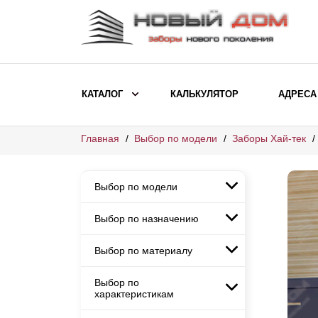
КАТАЛОГ
КАЛЬКУЛЯТОР
АДРЕСА
Главная
Выбор по модели
Заборы Хай-тек
ВЫБОР ПО МОДЕЛИ
Заборы Ранчо
Выбор по модели
Заборы Хай-тек
Заборы Классика
Выбор по назначению
Заборы Ранчо
Заборы Жалюзи
Заборы Хай-тек
Выбор по материалу
Заборы и ограждения для
Заборы Классика
детских садов
ВЫБОР ПО НАЗНАЧЕНИЮ
Заборы Жалюзи
Выбор по
Заборы с кирпичными столбами
Заборы для дачи
характеристикам
Заборы и ограждения для детских
Заборы из евроштакетника
Элитные заборы для коттеджей
садов