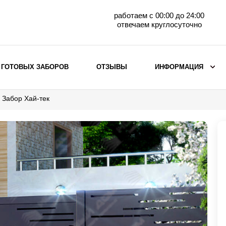
работаем с 00:00 до 24:00
отвечаем круглосуточно
 ГОТОВЫХ ЗАБОРОВ
ОТЗЫВЫ
ИНФОРМАЦИЯ
Забор Хай-тек
ВЫБОР ПО МАТЕРИАЛУ
Заборы с кирпичными столбами
Заборы из евроштакетника
горизонтального
Металлические заборы для дачи
Забор жалюзи с кирпичными столбами
Металлические заборы
Металлические ограждения