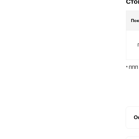
Сто
По
* ППП
О