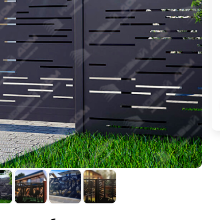
ВЫБОР ПО ХАРАКТЕРИСТИКАМ
Горизонтальные заборы
Высокие заборы
Красивые, дизайнерские заборы
ВЫБОР ПО СПОСОБУ МОНТАЖА
Заборы под ключ
Готовые заборы
Комплекты заборов-лего "сделай сам"
Быстровозводимые заборы