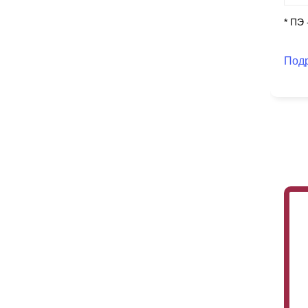
* ПЭ
Под