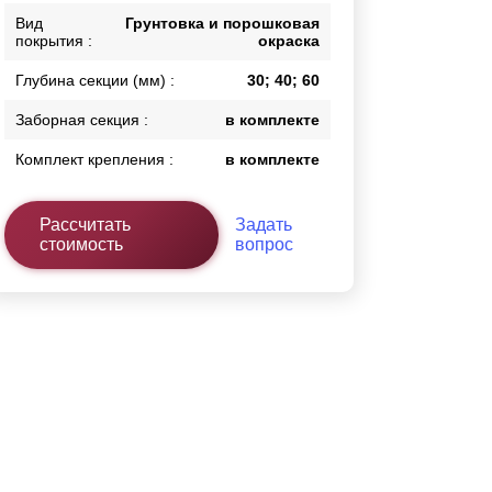
Вид
Грунтовка и порошковая
Каркасы ворот
покрытия :
окраска
Калитки
Входные группы
Глубина секции (мм) :
30; 40; 60
Заборная секция :
в комплекте
ВСЕ ДЛЯ ЗАБОРА
Комплект крепления :
в комплекте
Панели для забора
Рассчитать
Задать
стоимость
вопрос