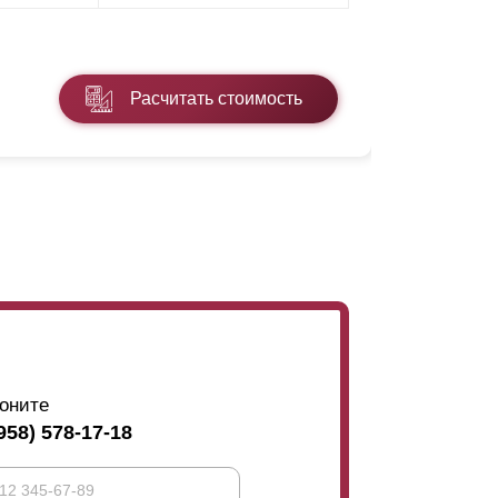
* ПЭ - поли
Расчитать стоимость
Подробнее
оните
958) 578-17-18