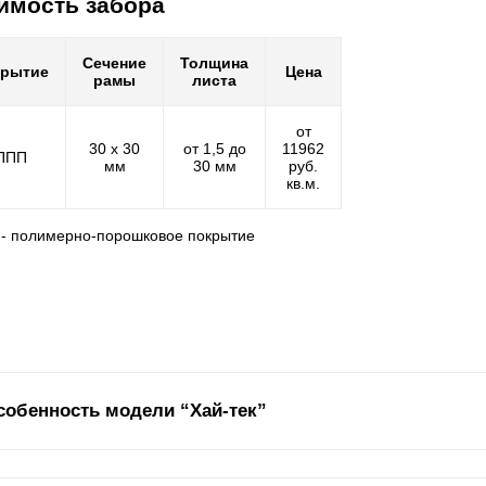
имость забора
Сечение
Толщина
крытие
Цена
рамы
листа
от
30 х 30
от 1,5 до
11962
ППП
мм
30 мм
руб.
кв.м.
 - полимерно-порошковое покрытие
собенность модели “Хай-тек”