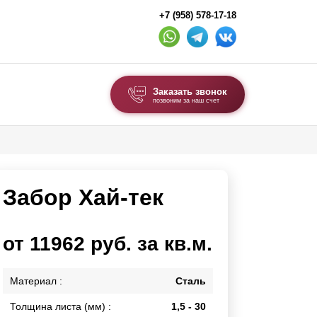
+7 (958) 578-17-18
Заказать звонок
позвоним за наш счет
ВЫБОР ПО ТИПУ
Модульные заборы и ограждения
Забор Хай-тек
Комбинированные заборы
Секционные заборы
от 11962 руб. за кв.м.
ВОРОТА И КАЛИТКИ
Материал :
Сталь
Ворота откатные
Ворота распашные
Толщина листа (мм) :
1,5 - 30
Ворота складные гармошка