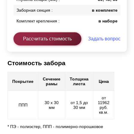
Заборная секция :
в комплекте
Комплект крепления :
в наборе
Рассчитать стоимость
Задать вопрос
Стоимость забора
Сечение
Толщина
Покрытие
Цена
рамы
листа
от
30 х 30
от 1,5 до
11962
ППП
мм
30 мм
руб.
кв.м.
* ПЭ - полиэстер, ППП - полимерно-порошковое