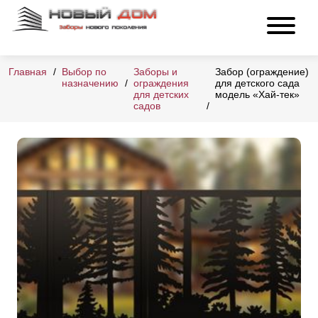
Главная
Выбор по
Заборы и
Забор (ограждение)
назначению
ограждения
для детского сада
для детских
модель «Хай-тек»
садов