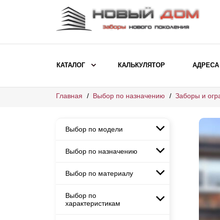
КАТАЛОГ
КАЛЬКУЛЯТОР
АДРЕСА
Главная
Выбор по назначению
Заборы и огр
ВЫБОР ПО МОДЕЛИ
Заборы Ранчо
Выбор по модели
Заборы Хай-тек
Заборы Классика
Выбор по назначению
Заборы Ранчо
Заборы Жалюзи
Заборы Хай-тек
Выбор по материалу
Заборы и ограждения для
Заборы Классика
детских садов
ВЫБОР ПО НАЗНАЧЕНИЮ
Заборы Жалюзи
Выбор по
Заборы с кирпичными столбами
Заборы для дачи
характеристикам
Заборы и ограждения для детских
Заборы из евроштакетника
Элитные заборы для коттеджей
садов