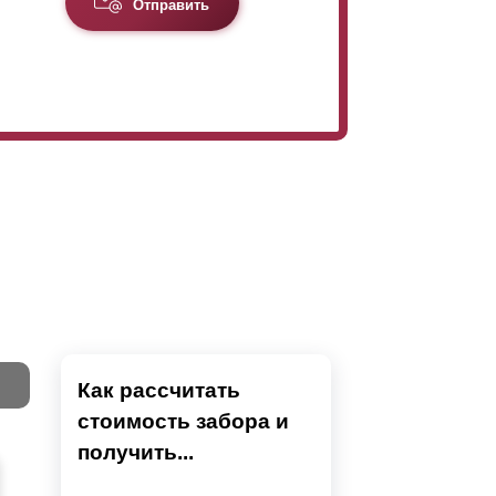
Отправить
Как рассчитать
стоимость забора и
Тест
получить...
Секци
Высок
Наши 
Выбра
Вы
напол
показ
детски
преды