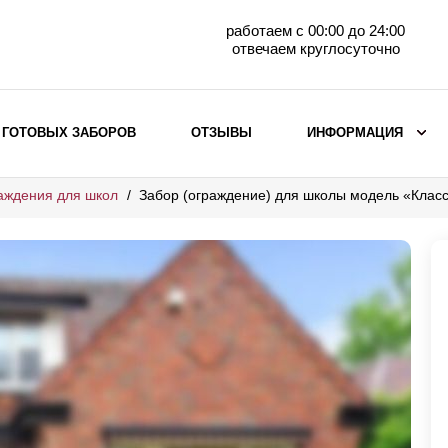
работаем с 00:00 до 24:00
отвечаем круглосуточно
 ГОТОВЫХ ЗАБОРОВ
ОТЗЫВЫ
ИНФОРМАЦИЯ
аждения для школ
Забор (ограждение) для школы модель «Клас
ВЫБОР ПО МАТЕРИАЛУ
Заборы с кирпичными столбами
Заборы из евроштакетника
горизонтального
Металлические заборы для дачи
Забор жалюзи с кирпичными столбами
Металлические заборы
Металлические ограждения