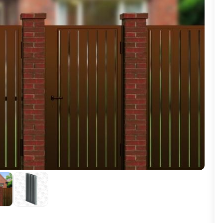
ВЫБОР ПО ХАРАКТЕРИСТИКАМ
Горизонтальные заборы
Высокие заборы
Красивые, дизайнерские заборы
ВЫБОР ПО СПОСОБУ МОНТАЖА
Заборы под ключ
Готовые заборы
Комплекты заборов-лего "сделай сам"
Быстровозводимые заборы