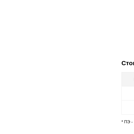
Сто
* ПЭ 