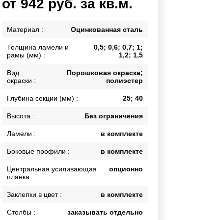
от 942 руб. за кв.м.
Каркасы ворот
Калитки
Материал :
Оцинкованная сталь
Входные группы
Толщина ламели и
0,5; 0,6; 0,7; 1;
рамы (мм) :
1,2; 1,5
ВСЕ ДЛЯ ЗАБОРА
Вид
Порошковая окраска;
окраски :
полиэстер
Панели для забора
Глубина секции (мм) :
25; 40
Высота :
Без ограничения
Ламели :
в комплекте
Боковые профили :
в комплекте
Центральная усиливающая
опционно
планка :
Заклепки в цвет :
в комплекте
Столбы :
заказывать отдельно